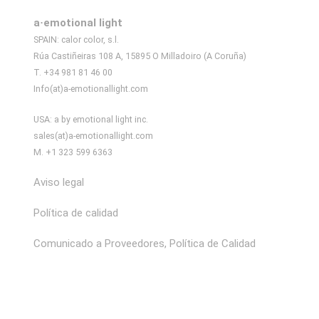
a·emotional light
SPAIN: calor color, s.l.
Rúa Castiñeiras 108 A, 15895 O Milladoiro (A Coruña)
T. +34 981 81 46 00
Info(at)a-emotionallight.com
USA: a by emotional light inc.
sales(at)a-emotionallight.com
M. +1 323 599 6363
Aviso legal
Política de calidad
Comunicado a Proveedores, Política de Calidad