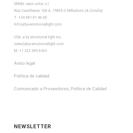
SPAIN: calor color, s.l.
Rúa Castiñeiras 108 A, 15895 O Milladoiro (A Coruña)
T. +34 981 81 46 00
Info(at)a-emotionallight.com
USA: a by emotional light inc.
sales(at)a-emotionallight.com
M. +1 323 599 6363
Aviso legal
Política de calidad
Comunicado a Proveedores, Política de Calidad
NEWSLETTER