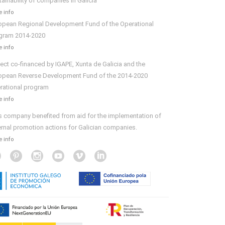
tainability of companies in Galicia
 info
opean Regional Development Fund of the Operational
gram 2014-2020
 info
ject co-financed by IGAPE, Xunta de Galicia and the
opean Reverse Development Fund of the 2014-2020
rational program
 info
s company benefited from aid for the implementation of
ernal promotion actions for Galician companies.
 info