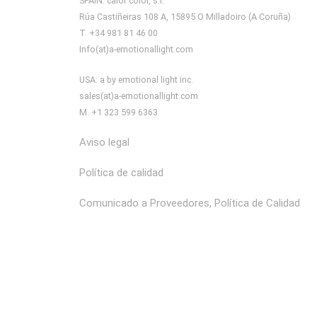
SPAIN: calor color, s.l.
Rúa Castiñeiras 108 A, 15895 O Milladoiro (A Coruña)
T. +34 981 81 46 00
Info(at)a-emotionallight.com
USA: a by emotional light inc.
sales(at)a-emotionallight.com
M. +1 323 599 6363
Aviso legal
Política de calidad
Comunicado a Proveedores, Política de Calidad