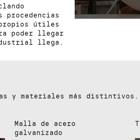
clando
s procedencias
propios útiles
ra poder llegar
dustrial llega.
as y materiales más distintivos.
Malla de acero
T
galvanizado