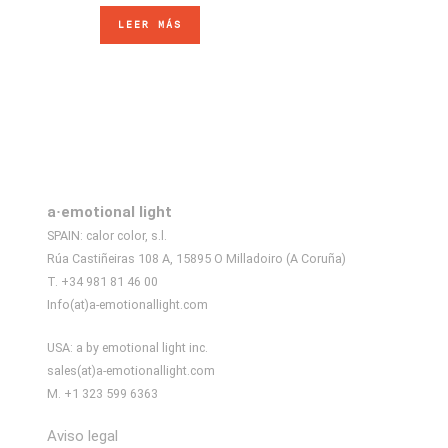
LEER MÁS
a·emotional light
SPAIN: calor color, s.l.
Rúa Castiñeiras 108 A, 15895 O Milladoiro (A Coruña)
T. +34 981 81 46 00
Info(at)a-emotionallight.com
USA: a by emotional light inc.
sales(at)a-emotionallight.com
M. +1 323 599 6363
Aviso legal