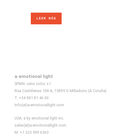
LEER MÁS
a·emotional light
SPAIN: calor color, s.l.
Rúa Castiñeiras 108 A, 15895 O Milladoiro (A Coruña)
T. +34 981 81 46 00
Info(at)a-emotionallight.com
USA: a by emotional light inc.
sales(at)a-emotionallight.com
M. +1 323 599 6363