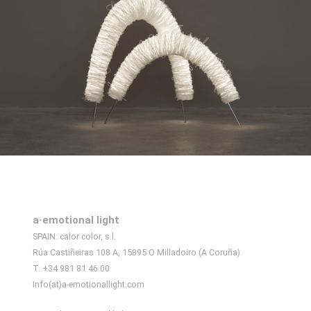
a·emotional light
SPAIN: calor color, s.l.
Rúa Castiñeiras 108 A, 15895 O Milladoiro (A Coruña)
T. +34 981 81 46 00
Info(at)a-emotionallight.com