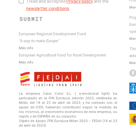
Pro
I read and accepted
Privacy policy
and the
More
newsletter conditions
.
Pro
SUBMIT
Eur
ope
European Regional Development Fund
More
"A way to make Europe"
Más info
Thi
European Agricultural Fund for Rural Development
ext
Más info
More
La empresa Calor Color S.L. ( a-emotional light) ha
participado en la FPA Euroluce, edición 2023, celebrada en
Milán del 18 al 23 de abril de 2023, y ha contado con el
apoyo de ICEX, habiendo contribuido según la medida de
los mismos, al crecimiento económico de esta empresa, su
región y de ESPAÑA en su conjunto.
Objeto de Apoyo: FPA Euroluce Milan 2023 – FEDAI (18 al 23
de abril de 2023)