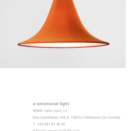
a·emotional light
SPAIN: calor color, s.l.
Rúa Castiñeiras 108 A, 15895 O Milladoiro (A Coruña)
T. +34 981 81 46 00
Info(at)a-emotionallight.com