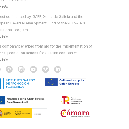
gram 2014-2020
 info
ject co-financed by IGAPE, Xunta de Galicia and the
opean Reverse Development Fund of the 2014-2020
rational program
 info
s company benefited from aid for the implementation of
ernal promotion actions for Galician companies.
 info