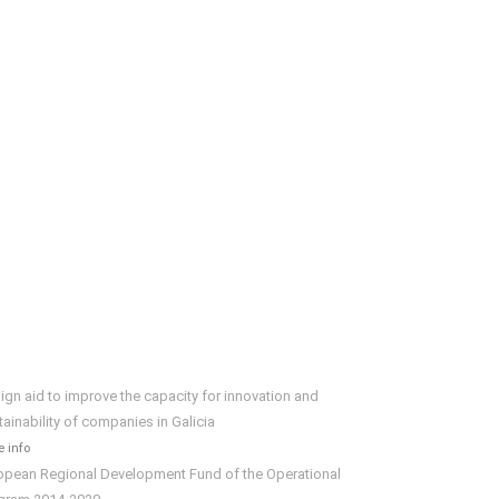
ign aid to improve the capacity for innovation and
tainability of companies in Galicia
 info
opean Regional Development Fund of the Operational