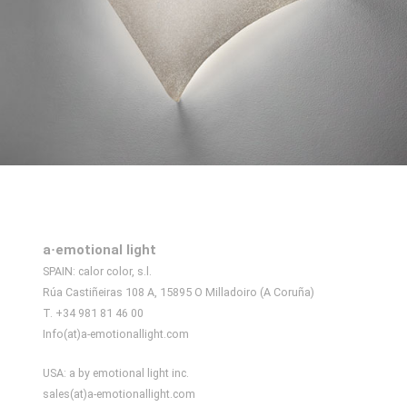
a·emotional light
SPAIN: calor color, s.l.
Rúa Castiñeiras 108 A, 15895 O Milladoiro (A Coruña)
T. +34 981 81 46 00
Info(at)a-emotionallight.com
USA: a by emotional light inc.
sales(at)a-emotionallight.com