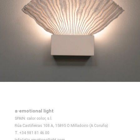
a·emotional light
SPAIN: calor color, s.l.
Rúa Castiñeiras 108 A, 15895 O Milladoiro (A Coruña)
T. +34 981 81 46 00
Info(at)a-emotionallight.com