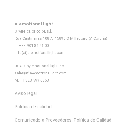
a·emotional light
SPAIN: calor color, s.l.
Rúa Castiñeiras 108 A, 15895 O Milladoiro (A Coruña)
T. +34 981 81 46 00
Info(at)a-emotionallight.com
USA: a by emotional light inc.
sales(at)a-emotionallight.com
M. +1 323 599 6363
Aviso legal
Política de calidad
Comunicado a Proveedores, Política de Calidad