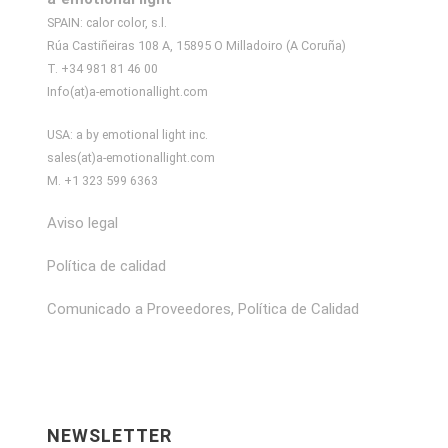
SPAIN: calor color, s.l.
Rúa Castiñeiras 108 A, 15895 O Milladoiro (A Coruña)
T. +34 981 81 46 00
Info(at)a-emotionallight.com
USA: a by emotional light inc.
sales(at)a-emotionallight.com
M. +1 323 599 6363
Aviso legal
Política de calidad
Comunicado a Proveedores, Política de Calidad
NEWSLETTER