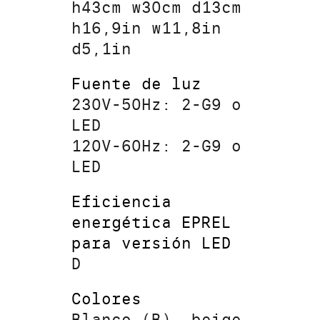
h43cm w30cm d13cm
h16,9in w11,8in
d5,1in
Fuente de luz
230V-50Hz: 2-G9 o
LED
120V-60Hz: 2-G9 o
LED
Eficiencia
energética EPREL
para versión LED
D
Colores
Blanco (B), beige