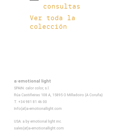
consultas
Ver toda la
colección
a·emotional light
SPAIN: calor color, s.l.
Rúa Castiñeiras 108 A, 15895 O Milladoiro (A Coruña)
T. +34 981 81 46 00
Info(at)a-emotionallight.com
USA: a by emotional light inc.
sales(at)a-emotionallight.com