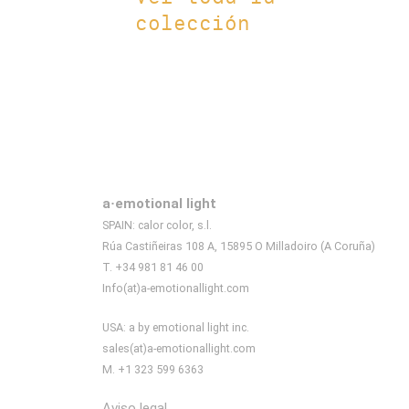
colección
a·emotional light
SPAIN: calor color, s.l.
Rúa Castiñeiras 108 A, 15895 O Milladoiro (A Coruña)
T. +34 981 81 46 00
Info(at)a-emotionallight.com
USA: a by emotional light inc.
sales(at)a-emotionallight.com
M. +1 323 599 6363
Aviso legal