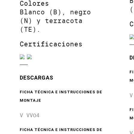
B
Colores
(
Blanco (B), negro
(N) y terracota
C
(TE).
Certificaciones
D
F
DESCARGAS
M
FICHA TÉCNICA E INSTRUCCIONES DE
V
MONTAJE
F
V VV04
M
FICHA TÉCNICA E INSTRUCCIONES DE
V