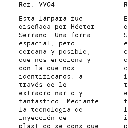
Ref. VV04
R
Esta lámpara fue
E
diseñada por Héctor
d
Serrano. Una forma
S
espacial, pero
e
cercana y posible,
c
que nos emociona y
q
con la que nos
c
identificamos, a
i
través de lo
t
extraordinario y
e
fantástico. Mediante
f
la tecnología de
l
inyección de
i
plástico se consigue
p