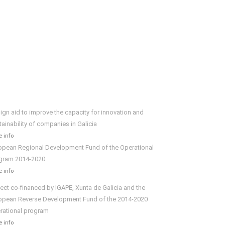
ign aid to improve the capacity for innovation and
tainability of companies in Galicia
 info
opean Regional Development Fund of the Operational
gram 2014-2020
 info
ject co-financed by IGAPE, Xunta de Galicia and the
opean Reverse Development Fund of the 2014-2020
rational program
 info