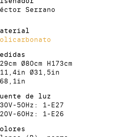
iseñador
éctor Serrano
aterial
olicarbonato
edidas
29cm Ø80cm H173cm
11,4in Ø31,5in
68,1in
uente de luz
30V-50Hz: 1-E27
20V-60Hz: 1-E26
olores