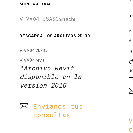
MONTAJE USA
D
V VV04 USA&Canada
V
DESCARGA LOS ARCHIVOS 2D-3D
V 
V VV04 2D-3D
*
d
V VV04 revit
*Archivo Revit
v
disponible en la
version 2016
Envíanos tus
consultas
V
c