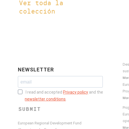
Ver toda la
colección
Des
NEWSLETTER
sus
More
Eur
Pro
I read and accepted
Privacy policy
and the
More
newsletter conditions
.
Pro
SUBMIT
Eur
ope
European Regional Development Fund
More