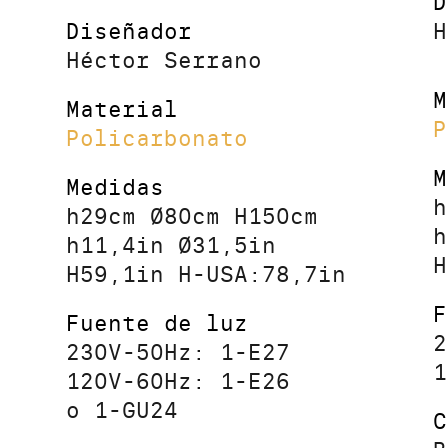
D
Diseñador
H
Héctor Serrano
M
Material
P
Policarbonato
M
Medidas
h
h29cm Ø80cm H150cm
h
h11,4in Ø31,5in
H
H59,1in H-USA:78,7in
F
Fuente de luz
2
230V-50Hz: 1-E27
1
120V-60Hz: 1-E26
o 1-GU24
C