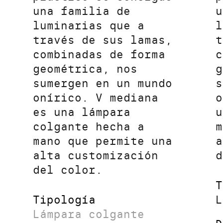
una familia de
u
luminarias que a
l
través de sus lamas,
t
combinadas de forma
c
geométrica, nos
g
sumergen en un mundo
s
onírico. V mediana
o
es una lámpara
u
colgante hecha a
m
mano que permite una
a
alta customización
d
del color.
T
Tipología
L
Lámpara colgante