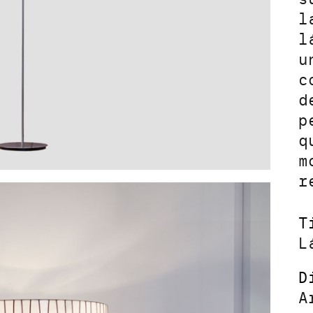
l
l
u
c
d
p
q
m
r
T
L
D
A