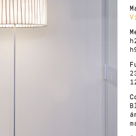
M
V
M
h
h
F
2
1
C
B
á
m