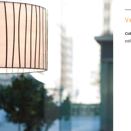
V
Ca
co