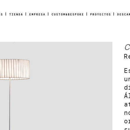
AS
TIENDA
EMPRESA
CUSTOM&BESPOKE
PROYECTOS
DESCA
C
R
E
u
d
Á
a
n
o
s