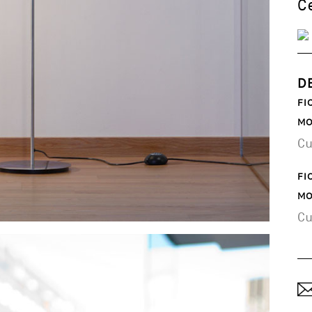
C
D
FI
MO
C
FI
MO
C