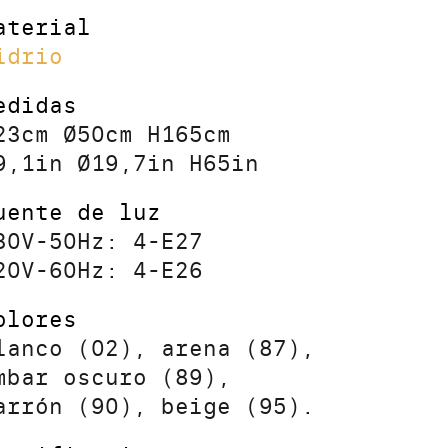
aterial
idrio
edidas
23cm Ø50cm H165cm
9,1in Ø19,7in H65in
uente de luz
30V-50Hz: 4-E27
20V-60Hz: 4-E26
olores
lanco (02), arena (87),
mbar oscuro (89),
arrón (90), beige (95).