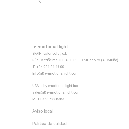
a·emotional light
SPAIN: calor color, s.l.
Rúa Castiñeiras 108 A, 15895 O Milladoiro (A Coruña)
T. +34 981 81 46 00
Info(at)a-emotionallight.com
USA: a by emotional light inc.
sales(at)a-emotionallight.com
M. +1 323 599 6363
Aviso legal
Política de calidad