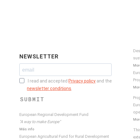
Des
NEWSLETTER
sus
More
Eur
Pro
I read and accepted
Privacy policy
and the
More
newsletter conditions
.
Pro
SUBMIT
Eur
ope
European Regional Development Fund
More
"A way to make Europe"
Más info
Thi
European Agricultural Fund for Rural Development
ext