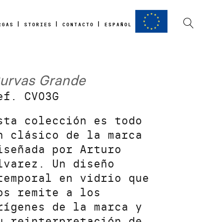
RGAS
STORIES
CONTACTO
ESPAÑOL
urvas Grande
ef. CV03G
sta colección es todo
n clásico de la marca
iseñada por Arturo
lvarez. Un diseño
temporal en vidrio que
os remite a los
rígenes de la marca y
u reinterpretación de