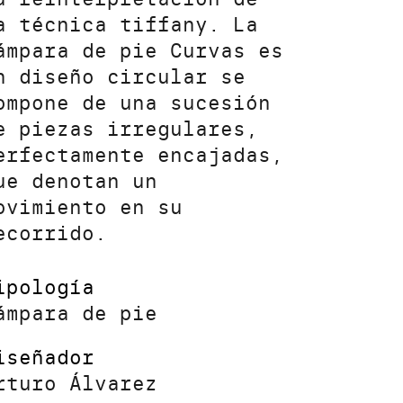
a técnica tiffany. La
ámpara de pie Curvas es
n diseño circular se
ompone de una sucesión
e piezas irregulares,
erfectamente encajadas,
ue denotan un
ovimiento en su
ecorrido.
ipología
ámpara de pie
iseñador
rturo Álvarez