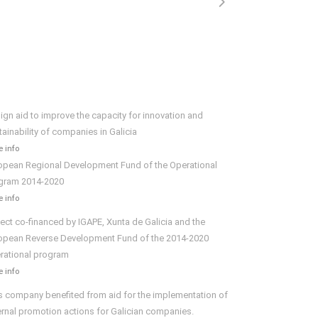
ign aid to improve the capacity for innovation and
tainability of companies in Galicia
 info
opean Regional Development Fund of the Operational
gram 2014-2020
 info
ject co-financed by IGAPE, Xunta de Galicia and the
opean Reverse Development Fund of the 2014-2020
rational program
 info
s company benefited from aid for the implementation of
ernal promotion actions for Galician companies.