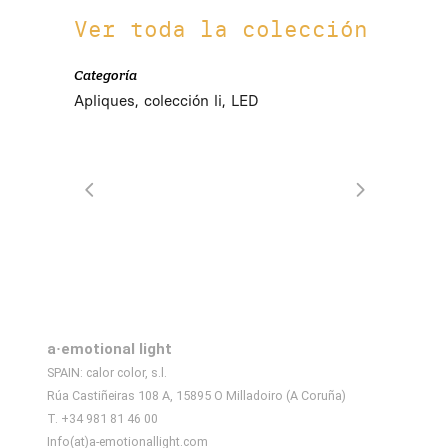
Ver toda la colección
Categoría
Apliques, colección li, LED
a·emotional light
SPAIN: calor color, s.l.
Rúa Castiñeiras 108 A, 15895 O Milladoiro (A Coruña)
T. +34 981 81 46 00
Info(at)a-emotionallight.com