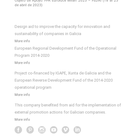
Objeto de Apoyo: FPA Euroluce Milan 2023 – FEDAI (18 al 23
de abril de 2023)
Design aid to improve the capacity for innovation and
sustainability of companies in Galicia
More info
European Regional Development Fund of the Operational
Program 2014-2020
More info
Project co-financed by IGAPE, Xunta de Galicia and the
European Reverse Development Fund of the 2014-2020
operational program
More info
This company benefited from aid for the implementation of
external promotion actions for Galician companies.
More info