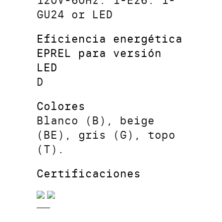
120V-60Hz: 1-E26. 1-
GU24 or LED
Eficiencia energética
EPREL para versión
LED
D
Colores
Blanco (B), beige
(BE), gris (G), topo
(T).
Certificaciones