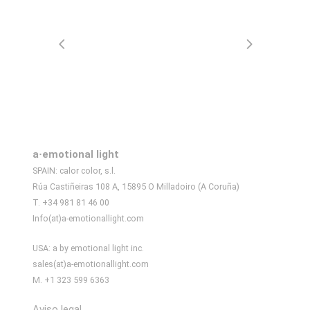
a·emotional light
SPAIN: calor color, s.l.
Rúa Castiñeiras 108 A, 15895 O Milladoiro (A Coruña)
T. +34 981 81 46 00
Info(at)a-emotionallight.com
USA: a by emotional light inc.
sales(at)a-emotionallight.com
M. +1 323 599 6363
Aviso legal