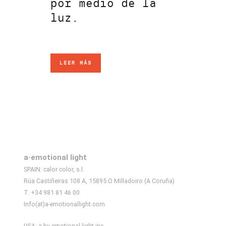
por medio de la
luz.
LEER MÁS
a·emotional light
SPAIN: calor color, s.l.
Rúa Castiñeiras 108 A, 15895 O Milladoiro (A Coruña)
T. +34 981 81 46 00
Info(at)a-emotionallight.com
USA: a by emotional light inc.