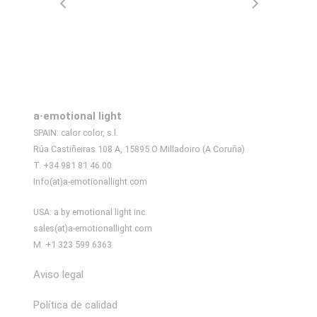
a·emotional light
SPAIN: calor color, s.l.
Rúa Castiñeiras 108 A, 15895 O Milladoiro (A Coruña)
T. +34 981 81 46 00
Info(at)a-emotionallight.com
USA: a by emotional light inc.
sales(at)a-emotionallight.com
M. +1 323 599 6363
Aviso legal
Política de calidad