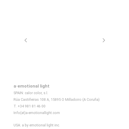
Sorry, no posts matched your
criteria.
a·emotional light
SPAIN: calor color, s.l.
Rúa Castiñeiras 108 A, 15895 O Milladoiro (A Coruña)
T. +34 981 81 46 00
Info(at)a-emotionallight.com
USA: a by emotional light inc.