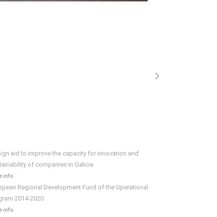
ign aid to improve the capacity for innovation and
tainability of companies in Galicia
 info
opean Regional Development Fund of the Operational
gram 2014-2020
 info