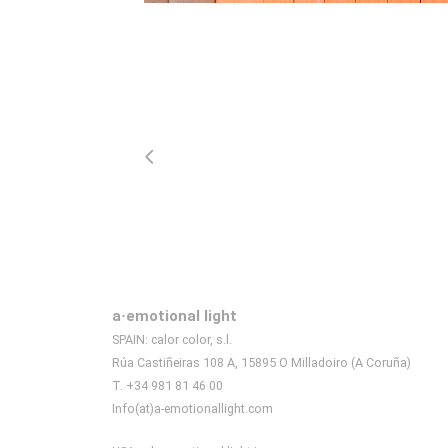
a·emotional light
SPAIN: calor color, s.l.
Rúa Castiñeiras 108 A, 15895 O Milladoiro (A Coruña)
T. +34 981 81 46 00
Info(at)a-emotionallight.com