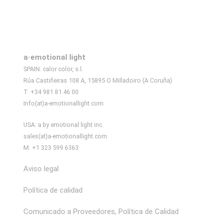
a·emotional light
SPAIN: calor color, s.l.
Rúa Castiñeiras 108 A, 15895 O Milladoiro (A Coruña)
T. +34 981 81 46 00
Info(at)a-emotionallight.com
USA: a by emotional light inc.
sales(at)a-emotionallight.com
M. +1 323 599 6363
Aviso legal
Política de calidad
Comunicado a Proveedores, Política de Calidad