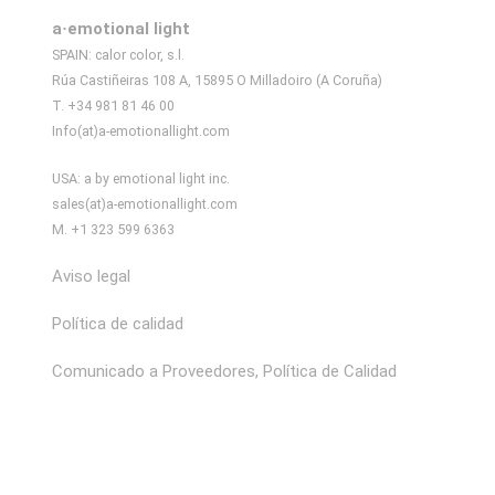
a·emotional light
SPAIN: calor color, s.l.
Rúa Castiñeiras 108 A, 15895 O Milladoiro (A Coruña)
T. +34 981 81 46 00
Info(at)a-emotionallight.com
USA: a by emotional light inc.
sales(at)a-emotionallight.com
M. +1 323 599 6363
Aviso legal
Política de calidad
Comunicado a Proveedores, Política de Calidad