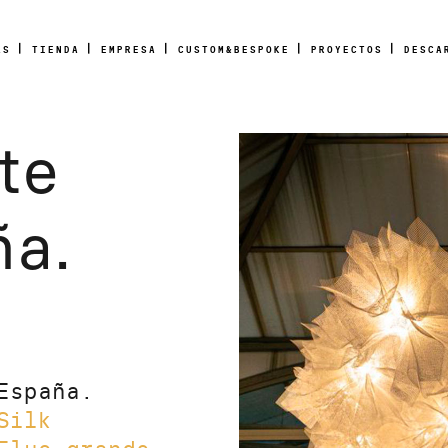
AS
TIENDA
EMPRESA
CUSTOM&BESPOKE
PROYECTOS
DESCA
te
ña.
España.
Silk