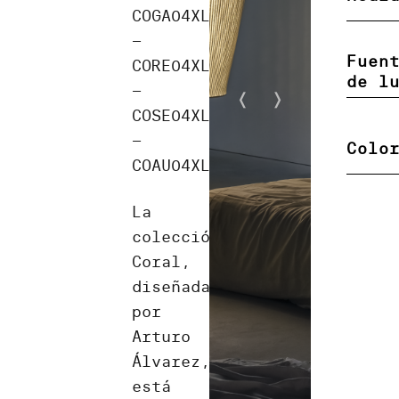
COGA04XL
–
Fuen
CORE04XL
de l
–
COSE04XL
–
Colo
COAU04XL
La
colección
Coral,
diseñada
por
Arturo
Álvarez,
está