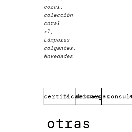
coral,
colección
coral
xl,
Lámparas
colgantes,
Novedades
certificaciones
descargas
consul
otras