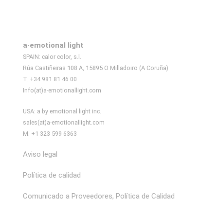
a·emotional light
SPAIN: calor color, s.l.
Rúa Castiñeiras 108 A, 15895 O Milladoiro (A Coruña)
T. +34 981 81 46 00
Info(at)a-emotionallight.com
USA: a by emotional light inc.
sales(at)a-emotionallight.com
M. +1 323 599 6363
Aviso legal
Política de calidad
Comunicado a Proveedores, Política de Calidad