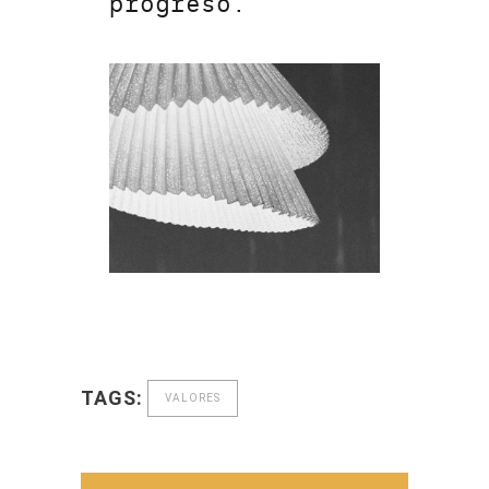
progreso.
TAGS:
VALORES