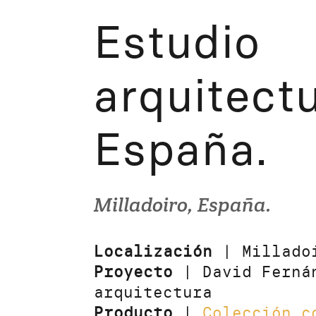
Estudio
arquitectu
España.
Milladoiro, España.
Localización
| Milladoi
Proyecto
| David Ferná
arquitectura
Producto
|
Colección c