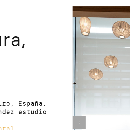
ra,
ro, España.
ndez estudio
oral